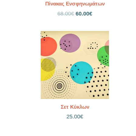
Πίνακας Ενσφηνωμάτων
Original
Η
68.00
€
60.00
€
price
τρέχουσα
was:
τιμή
68.00€.
είναι:
60.00€.
Σετ Κύκλων
25.00
€