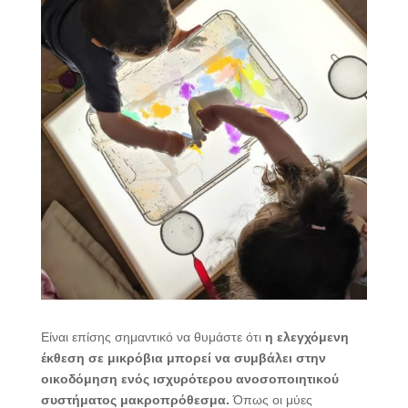
Είναι επίσης σημαντικό να θυμάστε ότι
η ελεγχόμενη
έκθεση σε μικρόβια μπορεί να συμβάλει στην
οικοδόμηση ενός ισχυρότερου ανοσοποιητικού
συστήματος μακροπρόθεσμα.
Όπως οι μύες