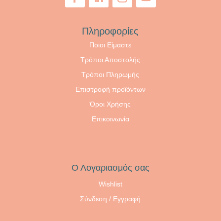
Πληροφορίες
Ποιοι Είμαστε
Τρόποι Αποστολής
Τρόποι Πληρωμής
Επιστροφή προϊόντων
Όροι Χρήσης
Επικοινωνία
Ο Λογαριασμός σας
Wishlist
Σύνδεση / Εγγραφή