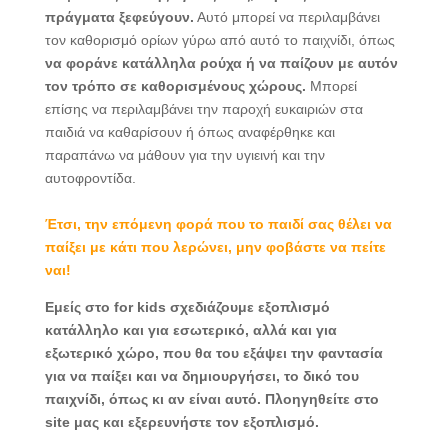
πράγματα ξεφεύγουν.
Αυτό μπορεί να περιλαμβάνει
τον καθορισμό ορίων γύρω από αυτό το παιχνίδι, όπως
να φοράνε κατάλληλα ρούχα ή να παίζουν με αυτόν
τον τρόπο σε καθορισμένους χώρους.
Μπορεί
επίσης να περιλαμβάνει την παροχή ευκαιριών στα
παιδιά να καθαρίσουν ή όπως αναφέρθηκε και
παραπάνω να μάθουν για την υγιεινή και την
αυτοφροντίδα.
Έτσι, την επόμενη φορά που το παιδί σας θέλει να
παίξει με κάτι που λερώνει, μην φοβάστε να πείτε
ναι!
Εμείς στο for kids σχεδιάζουμε εξοπλισμό
κατάλληλο και για εσωτερικό, αλλά και για
εξωτερικό χώρο, που θα του εξάψει την φαντασία
για να παίξει και να δημιουργήσει, το δικό του
παιχνίδι, όπως κι αν είναι αυτό. Πλοηγηθείτε στο
site μας και εξερευνήστε τον εξοπλισμό.