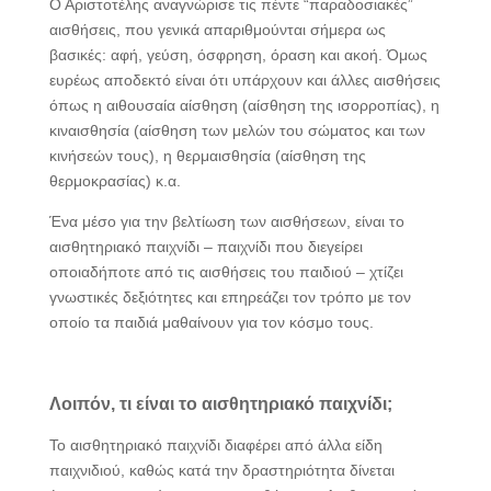
Ο
Αρ
ιστοτέ
λης
αναγνώρισε τις πέντε “παραδοσιακές”
αισθήσεις, που γενικά απαριθμούνται σήμερα ως
βασικές:
αφή
,
γεύση
,
όσφρηση
,
όραση
και
ακοή
. Όμως
ευρέως αποδεκτό είναι ότι υπάρχουν και άλλες αισθήσεις
όπως η
αιθουσαία αίσθηση
(αίσθηση της ισορροπίας), η
κιναισθησία
(αίσθηση των μελών του σώματος και των
κινήσεών τους), η
θερμαισθησία
(
αίσθηση της
θερμοκρασίας
) κ.α.
Ένα μέσo για την βελτίωση των αισθήσεων, είναι το
αισθητηριακό παιχνίδι – παιχνίδι που διεγείρει
οποιαδήποτε από τις αισθήσεις του παιδιού – χτίζει
γνωστικές δεξιότητες και επηρεάζει τον τρόπο με τον
οποίο τα παιδιά μαθαίνουν για τον κόσμο τους.
Λοιπόν, τι είναι το αισθητηριακό παιχνίδι;
Το αισθητηριακό παιχνίδι διαφέρει από άλλα είδη
παιχνιδιού, καθώς κατά την δραστηριότητα δίνεται