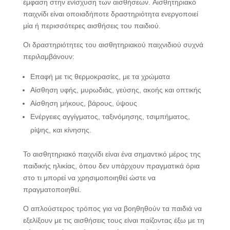
έμφαση στην ενίσχυση των αισθήσεων. Αισθητηριακό
παιχνίδι είναι οποιαδήποτε δραστηριότητα ενεργοποιεί
μία ή περισσότερες αισθήσεις του παιδιού.
Οι δραστηριότητες του αισθητηριακού παιχνιδιού συχνά
περιλαμβάνουν:
Επαφή με τις θερμοκρασίες, με τα χρώματα
Αίσθηση υφής, μυρωδιάς, γεύσης, ακοής και οπτικής
Αίσθηση μήκους, βάρους, ύψους
Ενέργειες αγγίγματος, ταξινόμησης, τσιμπήματος,
ρίψης, και κίνησης.
Το αισθητηριακό παιχνίδι είναι ένα σημαντικό μέρος της
παιδικής ηλικίας, όπου δεν υπάρχουν πραγματικά όρια
στο τι μπορεί να χρησιμοποιηθεί ώστε να
πραγματοποιηθεί.
Ο απλούστερος τρόπος για να βοηθηθούν τα παιδιά να
εξελίξουν με τις αισθήσεις τους είναι παίζοντας έξω με τη